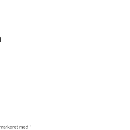
n
r markeret med
*