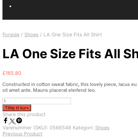
Forside
/
Shoes
/
LA One Size Fits All Shirt
LA One Size Fits All Sh
£
165.80
Constructed in cotton sweat fabric, this lovely piece, lacus eu 
sit amet ante. Mauris placerat eleifend leo.
LA
One
Tilføj til kurv
Size
Share this product
Fits
All
Varenummer (SKU):
0566548
Kategori:
Shoes
Shirt
Previous Product
antal