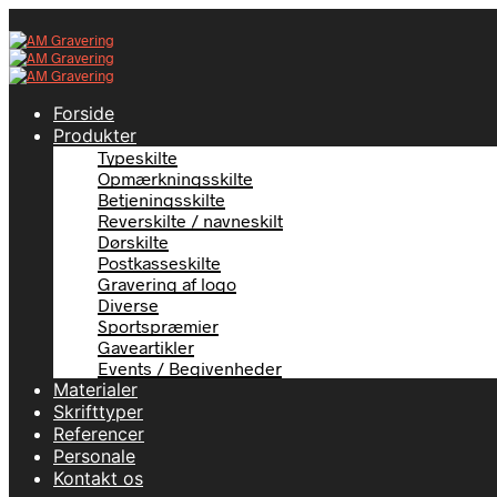
Forside
Produkter
Typeskilte
Opmærkningsskilte
Betjeningsskilte
Reverskilte / navneskilt
Dørskilte
Postkasseskilte
Gravering af logo
Diverse
Sportspræmier
Gaveartikler
Events / Begivenheder
Materialer
Skrifttyper
Referencer
Personale
Kontakt os