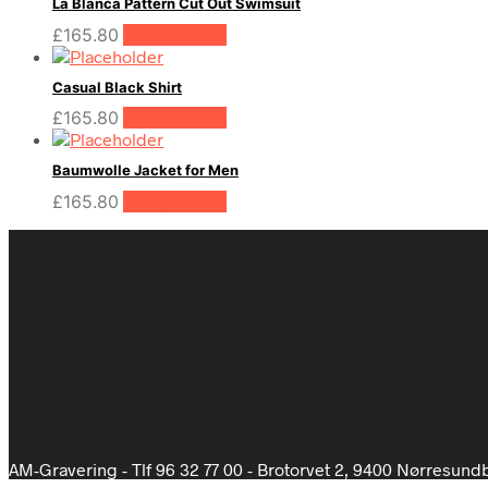
La Blanca Pattern Cut Out Swimsuit
£
165.80
Tilføj til kurv
Casual Black Shirt
£
165.80
Tilføj til kurv
Baumwolle Jacket for Men
£
165.80
Tilføj til kurv
AM-Gravering - Tlf 96 32 77 00 - Brotorvet 2, 9400 Nørresund