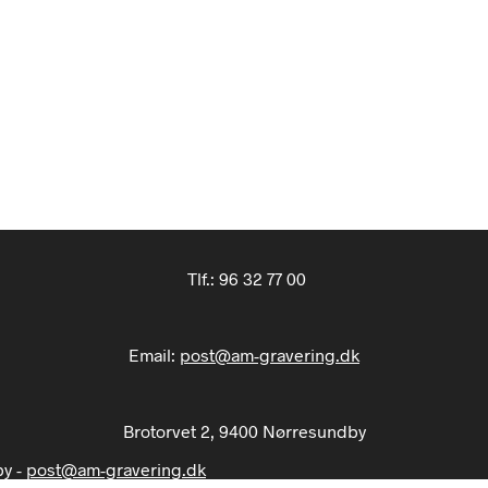
Tlf.:
96 32 77 00
Email:
post@am-gravering.dk
Brotorvet 2, 9400 Nørresundby
by -
post@am-gravering.dk