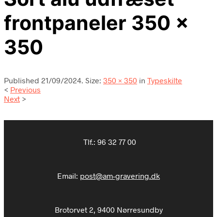
frontpaneler 350 x
350
Published
21/09/2024
. Size:
350 × 350
in
Typeskilte
<
Previous
Next
>
Tlf.:
96 32 77 00
Email:
post@am-gravering.dk
Brotorvet 2, 9400 Nørresundby