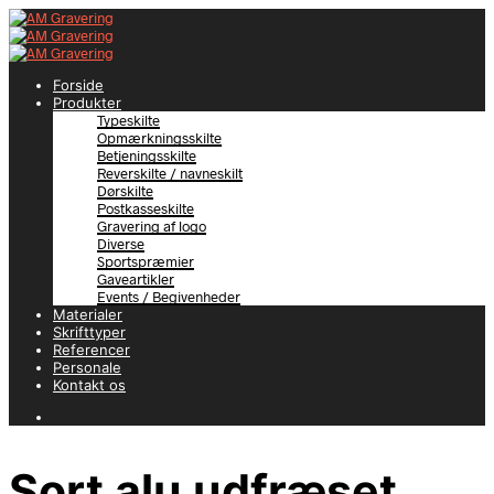
Forside
Produkter
Typeskilte
Opmærkningsskilte
Betjeningsskilte
Reverskilte / navneskilt
Dørskilte
Postkasseskilte
Gravering af logo
Diverse
Sportspræmier
Gaveartikler
Events / Begivenheder
Materialer
Skrifttyper
Referencer
Personale
Kontakt os
Sort alu udfræset