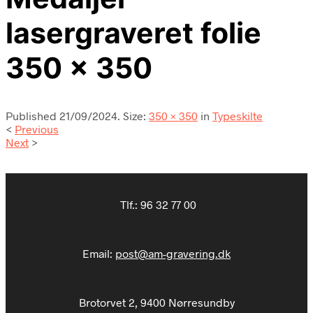
lasergraveret folie
350 x 350
Published
21/09/2024
. Size:
350 × 350
in
Typeskilte
<
Previous
Next
>
Tlf.:
96 32 77 00
Email:
post@am-gravering.dk
Brotorvet 2, 9400 Nørresundby