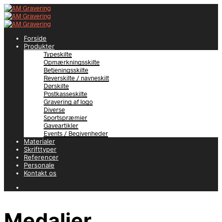
Forside
Produkter
Typeskilte
Opmærkningsskilte
Betjeningsskilte
Reverskilte / navneskilt
Dørskilte
Postkasseskilte
Gravering af logo
Diverse
Sportspræmier
Gaveartikler
Events / Begivenheder
Materialer
Skrifttyper
Referencer
Personale
Kontakt os
Medaljer