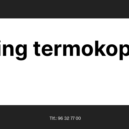
ing termoko
Tlf.:
96 32 77 00