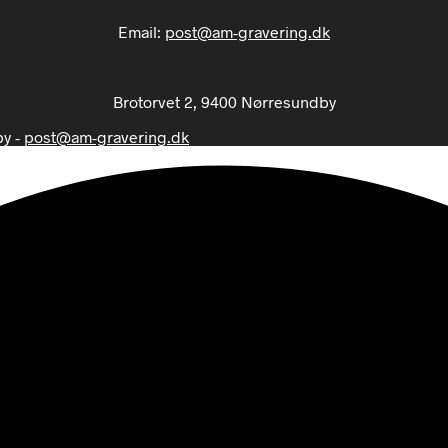
Email:
post@am-gravering.dk
Brotorvet 2, 9400 Nørresundby
by -
post@am-gravering.dk