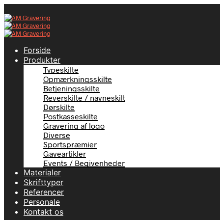
Forside
Produkter
Typeskilte
Opmærkningsskilte
Betjeningsskilte
Reverskilte / navneskilt
Dørskilte
Postkasseskilte
Gravering af logo
Diverse
Sportspræmier
Gaveartikler
Events / Begivenheder
Materialer
Skrifttyper
Referencer
Personale
Kontakt os