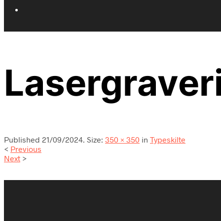
Lasergraver
Published
21/09/2024
. Size:
350 × 350
in
Typeskilte
<
Previous
Next
>