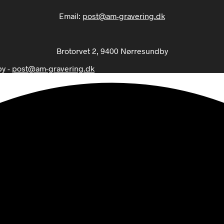
Email:
post@am-gravering.dk
Brotorvet 2, 9400 Nørresundby
by -
post@am-gravering.dk