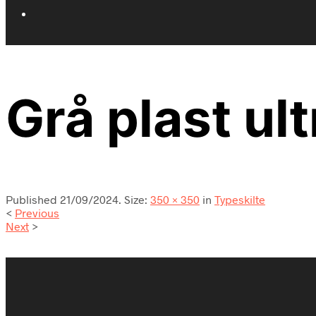
Grå plast u
Published
21/09/2024
. Size:
350 × 350
in
Typeskilte
<
Previous
Next
>