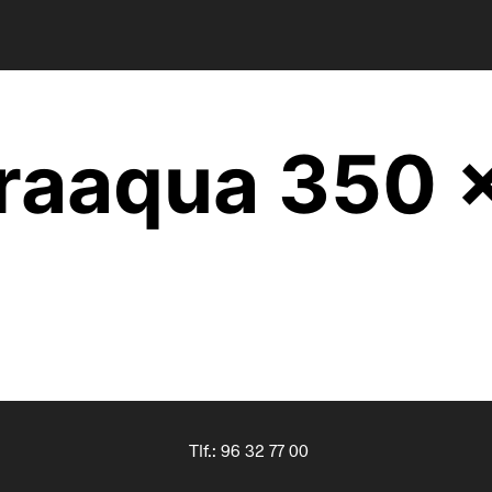
ltraaqua 350 
Tlf.:
96 32 77 00