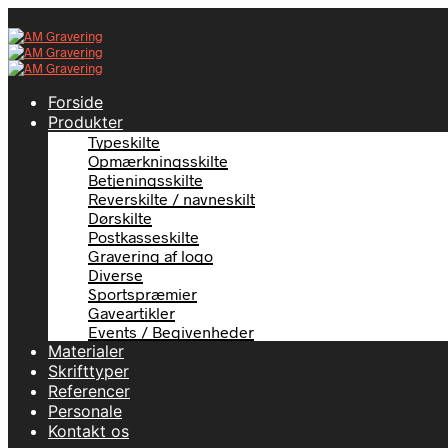
Forside
Produkter
Typeskilte
Opmærkningsskilte
Betjeningsskilte
Reverskilte / navneskilt
Dørskilte
Postkasseskilte
Gravering af logo
Diverse
Sportspræmier
Gaveartikler
Events / Begivenheder
Materialer
Skrifttyper
Referencer
Personale
Kontakt os