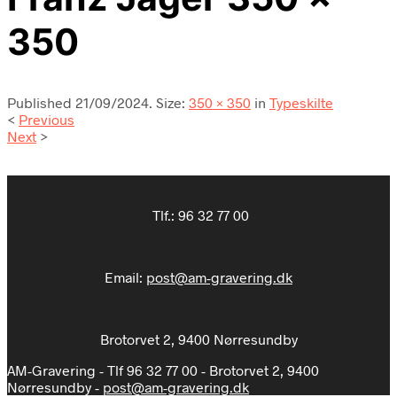
350
Published
21/09/2024
. Size:
350 × 350
in
Typeskilte
<
Previous
Next
>
Tlf.:
96 32 77 00
Email:
post@am-gravering.dk
Brotorvet 2, 9400 Nørresundby
AM-Gravering - Tlf 96 32 77 00 - Brotorvet 2, 9400
Nørresundby -
post@am-gravering.dk