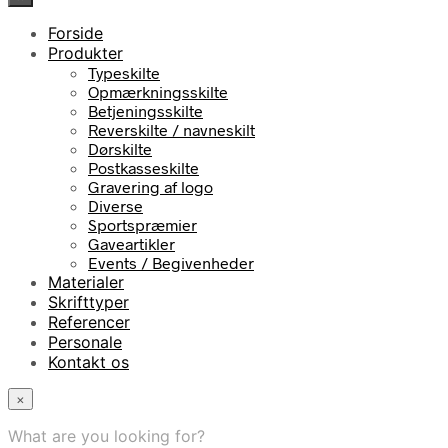
Forside
Produkter
Typeskilte
Opmærkningsskilte
Betjeningsskilte
Reverskilte / navneskilt
Dørskilte
Postkasseskilte
Gravering af logo
Diverse
Sportspræmier
Gaveartikler
Events / Begivenheder
Materialer
Skrifttyper
Referencer
Personale
Kontakt os
×
What are you looking for?