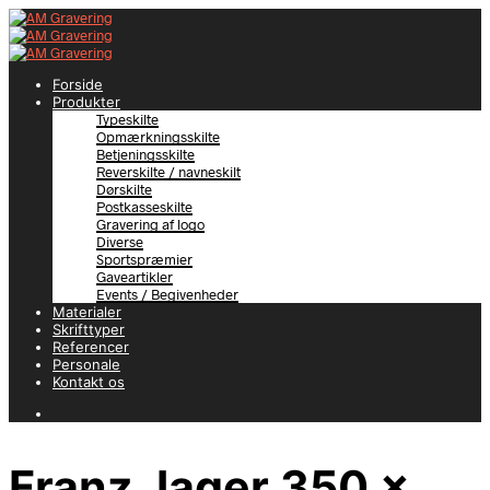
Forside
Produkter
Typeskilte
Opmærkningsskilte
Betjeningsskilte
Reverskilte / navneskilt
Dørskilte
Postkasseskilte
Gravering af logo
Diverse
Sportspræmier
Gaveartikler
Events / Begivenheder
Materialer
Skrifttyper
Referencer
Personale
Kontakt os
Franz Jager 350 x