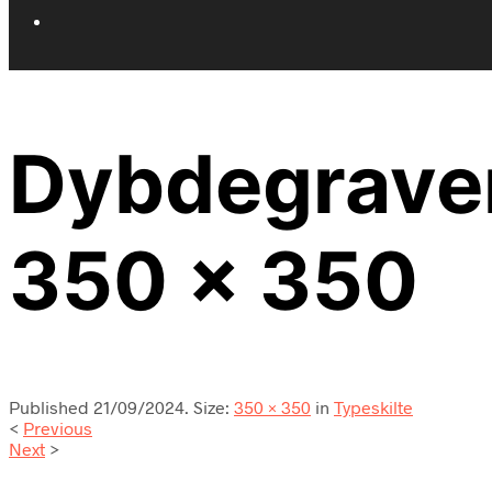
Dybdegraver
350 x 350
Published
21/09/2024
. Size:
350 × 350
in
Typeskilte
<
Previous
Next
>