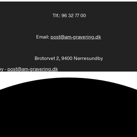
Tlf.:
96 32 77 00
Email:
post@am-gravering.dk
Brotorvet 2, 9400 Nørresundby
by -
post@am-gravering.dk