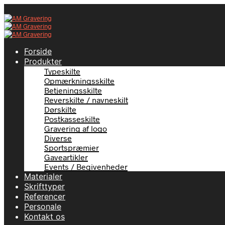
Forside
Produkter
Typeskilte
Opmærkningsskilte
Betjeningsskilte
Reverskilte / navneskilt
Dørskilte
Postkasseskilte
Gravering af logo
Diverse
Sportspræmier
Gaveartikler
Events / Begivenheder
Materialer
Skrifttyper
Referencer
Personale
Kontakt os