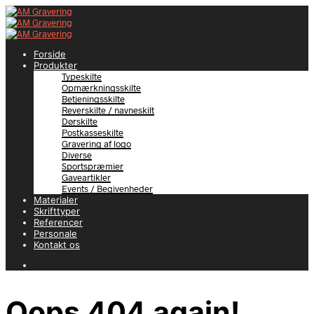
Forside
Produkter
Typeskilte
Opmærkningsskilte
Betjeningsskilte
Reverskilte / navneskilt
Dørskilte
Postkasseskilte
Gravering af logo
Diverse
Sportspræmier
Gaveartikler
Events / Begivenheder
Materialer
Skrifttyper
Referencer
Personale
Kontakt os
Oops 404 again!