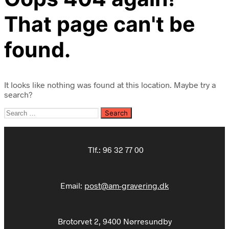
That page can't be
found.
It looks like nothing was found at this location. Maybe try a
search?
Search
for:
Tlf.:
96 32 77 00
Email:
post@am-gravering.dk
Brotorvet 2, 9400 Nørresundby