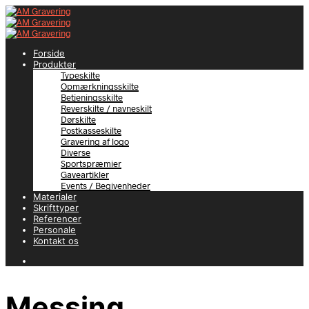
Forside
Produkter
Typeskilte
Opmærkningsskilte
Betjeningsskilte
Reverskilte / navneskilt
Dørskilte
Postkasseskilte
Gravering af logo
Diverse
Sportspræmier
Gaveartikler
Events / Begivenheder
Materialer
Skrifttyper
Referencer
Personale
Kontakt os
Messing