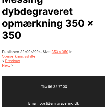
dybdegraveret
opmærkning 350 x
350
Published
22/09/2024
. Size:
350 × 350
in
Opmærkningsskilte
<
Previous
Next
>
Tlf.:
96 32 77 00
Email:
post@am-gravering.dk