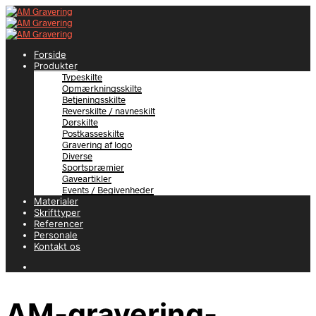
Forside
Produkter
Typeskilte
Opmærkningsskilte
Betjeningsskilte
Reverskilte / navneskilt
Dørskilte
Postkasseskilte
Gravering af logo
Diverse
Sportspræmier
Gaveartikler
Events / Begivenheder
Materialer
Skrifttyper
Referencer
Personale
Kontakt os
AM-gravering-