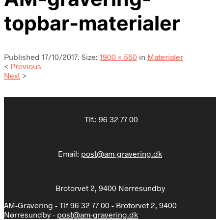
topbar-materialer
Published
17/10/2017
. Size:
1900 × 550
in
Materialer
<
Previous
Next
>
Tlf.:
96 32 77 00
Email:
post@am-gravering.dk
Brotorvet 2, 9400 Nørresundby
AM-Gravering - Tlf 96 32 77 00 - Brotorvet 2, 9400
Nørresundby -
post@am-gravering.dk