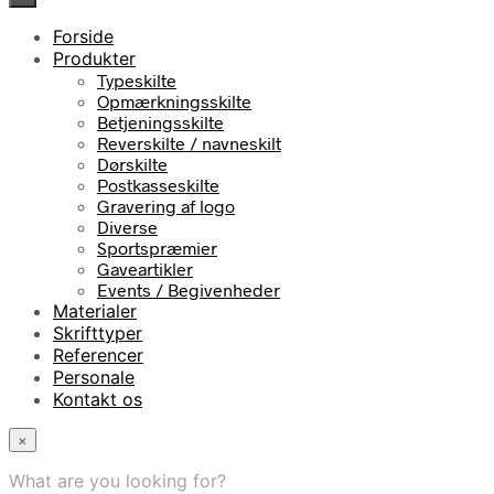
Forside
Produkter
Typeskilte
Opmærkningsskilte
Betjeningsskilte
Reverskilte / navneskilt
Dørskilte
Postkasseskilte
Gravering af logo
Diverse
Sportspræmier
Gaveartikler
Events / Begivenheder
Materialer
Skrifttyper
Referencer
Personale
Kontakt os
×
What are you looking for?