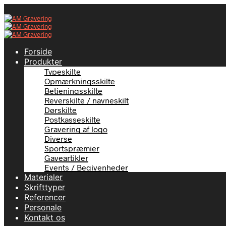
Forside
Produkter
Typeskilte
Opmærkningsskilte
Betjeningsskilte
Reverskilte / navneskilt
Dørskilte
Postkasseskilte
Gravering af logo
Diverse
Sportspræmier
Gaveartikler
Events / Begivenheder
Materialer
Skrifttyper
Referencer
Personale
Kontakt os