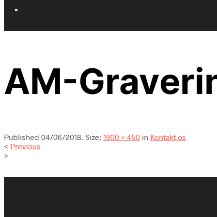
AM-Graveri
Published
04/06/2018
. Size:
1900 × 450
in
Kontakt os
<
Previous
>