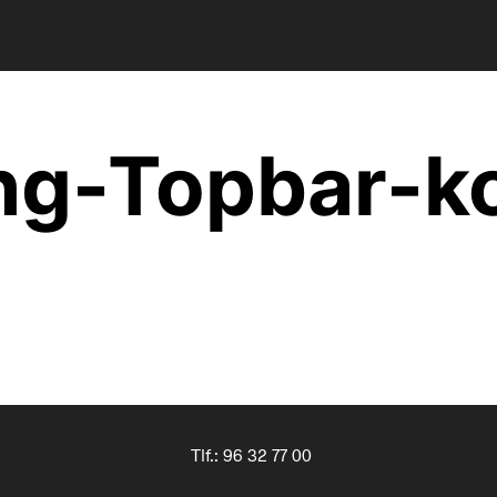
ng-Topbar-ko
Tlf.:
96 32 77 00