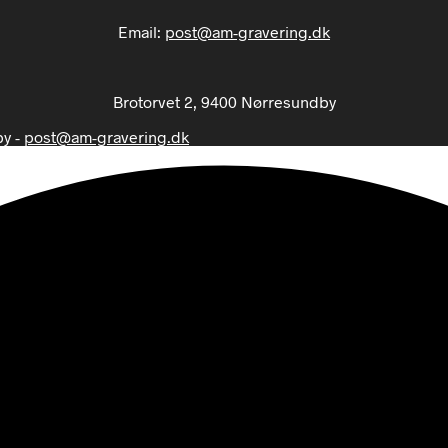
Email:
post@am-gravering.dk
Brotorvet 2, 9400 Nørresundby
by -
post@am-gravering.dk