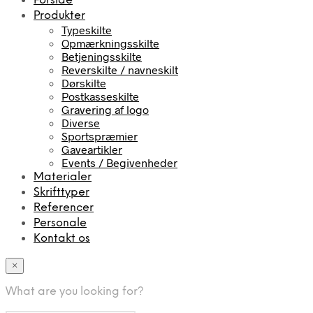
Forside
Produkter
Typeskilte
Opmærkningsskilte
Betjeningsskilte
Reverskilte / navneskilt
Dørskilte
Postkasseskilte
Gravering af logo
Diverse
Sportspræmier
Gaveartikler
Events / Begivenheder
Materialer
Skrifttyper
Referencer
Personale
Kontakt os
×
What are you looking for?