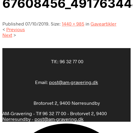
67608456_49176344
Published
07/10/2019
. Size:
1440 × 985
in
Gaveartikler
<
Previous
Next
>
Tlf.:
96 32 77 00
Email:
post@am-gravering.dk
Brotorvet 2, 9400 Nørresundby
AM-Gravering - Tlf 96 32 77 00 - Brotorvet 2, 9400
Nørresundby -
post@am-gravering.dk