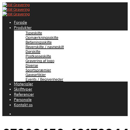
Forside
Produkter
Typeskilte
Opmærkningsskilte
Betjeningsskilte
Reverskilte / navneskilt
Dørskilte
Postkasseskilte
Gravering af logo
Diverse
Sportspræmier
Gaveartikler
Events / Begivenheder
Materialer
Skrifttyper
Referencer
Personale
Kontakt os