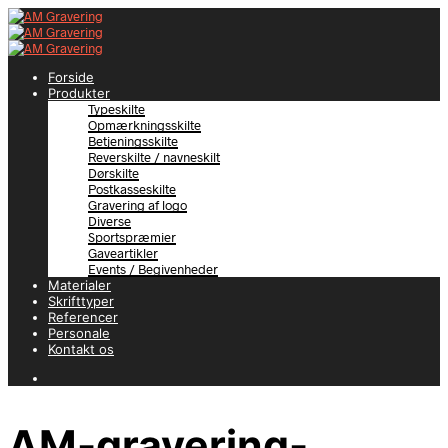
Forside
Produkter
Typeskilte
Opmærkningsskilte
Betjeningsskilte
Reverskilte / navneskilt
Dørskilte
Postkasseskilte
Gravering af logo
Diverse
Sportspræmier
Gaveartikler
Events / Begivenheder
Materialer
Skrifttyper
Referencer
Personale
Kontakt os
AM-gravering-