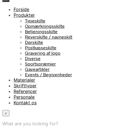
Forside
Produkter
Typeskilte
Opmærkningsskilte
Betjeningsskilte
Reverskilte / navneskilt
Dørskilte
Postkasseskilte
Gravering af logo
Diverse
Sportspræmier
Gaveartikler
Events / Begivenheder
Materialer
Skrifttyper
Referencer
Personale
Kontakt os
×
What are you looking for?