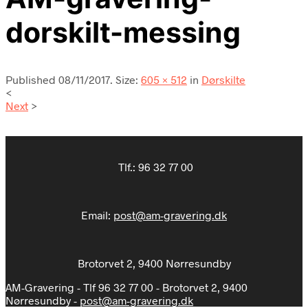
dorskilt-messing
Published
08/11/2017
. Size:
605 × 512
in
Dørskilte
<
Next
>
Tlf.:
96 32 77 00
Email:
post@am-gravering.dk
Brotorvet 2, 9400 Nørresundby
AM-Gravering - Tlf 96 32 77 00 - Brotorvet 2, 9400
Nørresundby -
post@am-gravering.dk