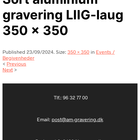
gravering LIIG-laug
350 x 350
Published
23/09/2024
. Size:
350 × 350
in
Events /
Begivenheder
<
Previous
Next
>
Tlf.:
96 32 77 00
Email:
post@am-gravering.dk