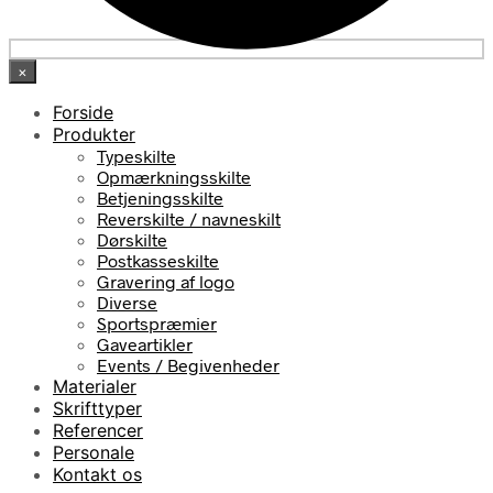
×
Forside
Produkter
Typeskilte
Opmærkningsskilte
Betjeningsskilte
Reverskilte / navneskilt
Dørskilte
Postkasseskilte
Gravering af logo
Diverse
Sportspræmier
Gaveartikler
Events / Begivenheder
Materialer
Skrifttyper
Referencer
Personale
Kontakt os