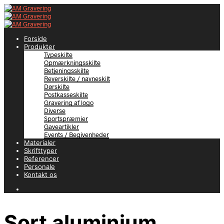
Forside
Produkter
Typeskilte
Opmærkningsskilte
Betjeningsskilte
Reverskilte / navneskilt
Dørskilte
Postkasseskilte
Gravering af logo
Diverse
Sportspræmier
Gaveartikler
Events / Begivenheder
Materialer
Skrifttyper
Referencer
Personale
Kontakt os
Sort aluminium